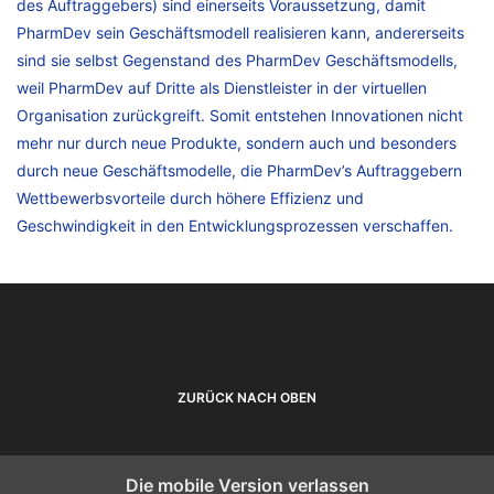
des Auftraggebers) sind einerseits Voraussetzung, damit
PharmDev sein Geschäftsmodell realisieren kann, andererseits
sind sie selbst Gegenstand des PharmDev Geschäftsmodells,
weil PharmDev auf Dritte als Dienstleister in der virtuellen
Organisation zurückgreift. Somit entstehen Innovationen nicht
mehr nur durch neue Produkte, sondern auch und besonders
durch neue Geschäftsmodelle, die PharmDev’s Auftraggebern
Wettbewerbsvorteile durch höhere Effizienz und
Geschwindigkeit in den Entwicklungsprozessen verschaffen.
ZURÜCK NACH OBEN
Die mobile Version verlassen