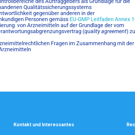
ontrollbereiche des Auftraggebers als Grundlage für die
rhandenen Qualitätssicherungssystems
twortlichkeit gegenüber anderen in der
achkundigen Personen gemäss
EU-GMP Leitfaden Annex 1
zierung von Arzneimitteln auf der Grundlage der vom
erantwortungsabgrenzungsvertrag (
quality agreement
) zu
rzneimittelrechtlichen Fragen im Zusammenhang mit der
Arzneimitteln
Kontakt und Interessantes
Rec